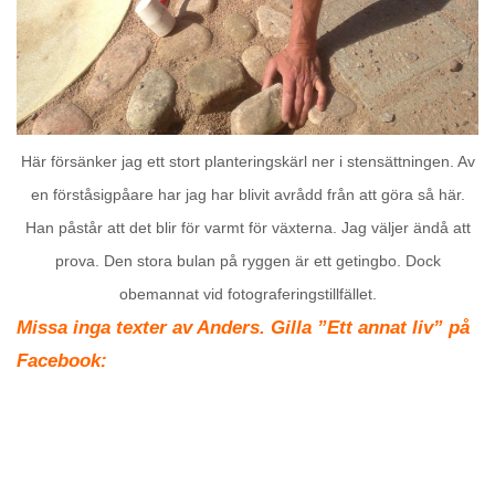
Här försänker jag ett stort planteringskärl ner i stensättningen. Av
en förståsigpåare har jag har blivit avrådd från att göra så här.
Han påstår att det blir för varmt för växterna. Jag väljer ändå att
prova. Den stora bulan på ryggen är ett getingbo. Dock
obemannat vid fotograferingstillfället.
Missa inga texter av Anders. Gilla ”Ett annat liv” på
Facebook: