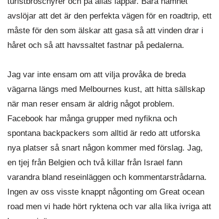
turistbroschyrer och på allas läppar. Bara namnet
avslöjar att det är den perfekta vägen för en roadtrip, ett
måste för den som älskar att gasa så att vinden drar i
håret och så att havssaltet fastnar på pedalerna.
Jag var inte ensam om att vilja provåka de breda
vägarna längs med Melbournes kust, att hitta sällskap
när man reser ensam är aldrig något problem.
Facebook har många grupper med nyfikna och
spontana backpackers som alltid är redo att utforska
nya platser så snart någon kommer med förslag. Jag,
en tjej från Belgien och två killar från Israel fann
varandra bland reseinläggen och kommentarstrådarna.
Ingen av oss visste knappt någonting om Great ocean
road men vi hade hört ryktena och var alla lika ivriga att