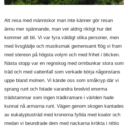
Att resa med människor man inte känner gör resan
ännu mer spännande, man vet aldrig riktigt hur det
kommer att bli. Vi var fyra väldigt olika personer, men
med livsglädje och musiksmak gemensamt flög vi fram
med stereon på högsta volym och med frihet i blicken.
Nästa stopp var en regnskog med ormbunkar stora som
träd och med vattenfall som verkade börja någonstans
uppe bland molnen. Vi kände oss som småkryp där vi
sprang runt och fotade varandra bredvid enorma
trädstammar som ingen trädkramare i världen hade
kunnat nå armarna runt. Vägen genom skogen kantades
av eukalyptusträd med kronorna fyllda med koalor och
medan vi beundrade dem med nackarna krökta i nittio