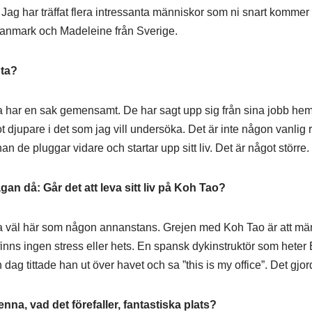
a. Jag har träffat flera intressanta människor som ni snart kommer
Danmark och Madeleine från Sverige.
nta?
a har en sak gemensamt. De har sagt upp sig från sina jobb hem
 djupare i det som jag vill undersöka. Det är inte någon vanlig 
an de pluggar vidare och startar upp sitt liv. Det är något större.
ågan då: Går det att leva sitt liv på Koh Tao?
Lika väl här som någon annanstans. Grejen med Koh Tao är att mä
finns ingen stress eller hets. En spansk dykinstruktör som heter 
 dag tittade han ut över havet och sa ”this is my office”. Det gjo
enna, vad det förefaller, fantastiska plats?