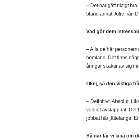
– Det har gått riktigt br
bland annat Julie från 
Vad gör dem intressa
– Alla de här personern
hemland. Det finns något
åringar skakar av sig inn
Okej, så den viktiga fr
– Definitivt. Absolut. 
väldigt avslappnat. Det 
jobbat här jättelänge. En
Så när får vi läsa om d