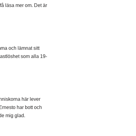
 få läsa mer om. Det är
ma och lämnat sitt
rastlöshet som alla 19-
nniskorna här lever
Ernesto har bott och
rde mig glad.