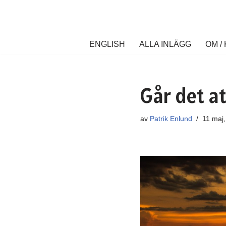
Hoppa
till
ENGLISH
ALLA INLÄGG
OM /
innehåll
Går det at
av
Patrik Enlund
11 maj