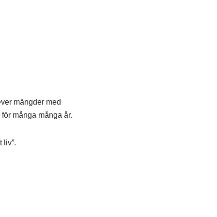
 lever mängder med
a för många många år.
liv”.