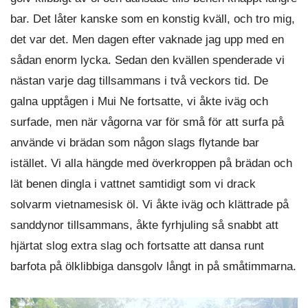
bar. Det låter kanske som en konstig kväll, och tro mig,
det var det. Men dagen efter vaknade jag upp med en
sådan enorm lycka. Sedan den kvällen spenderade vi
nästan varje dag tillsammans i två veckors tid. De
galna upptågen i Mui Ne fortsatte, vi åkte iväg och
surfade, men när vågorna var för små för att surfa på
använde vi brädan som någon slags flytande bar
istället. Vi alla hängde med överkroppen på brädan och
lät benen dingla i vattnet samtidigt som vi drack
solvarm vietnamesisk öl. Vi åkte iväg och klättrade på
sanddynor tillsammans, åkte fyrhjuling så snabbt att
hjärtat slog extra slag och fortsatte att dansa runt
barfota på ölklibbiga dansgolv långt in på småtimmarna.