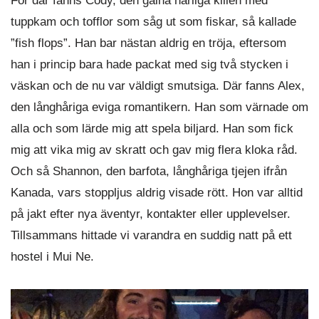
För där fanns Cody, den galna härliga killen med
tuppkam och tofflor som såg ut som fiskar, så kallade
”fish flops”. Han bar nästan aldrig en tröja, eftersom
han i princip bara hade packat med sig två stycken i
väskan och de nu var väldigt smutsiga. Där fanns Alex,
den långhåriga eviga romantikern. Han som värnade om
alla och som lärde mig att spela biljard. Han som fick
mig att vika mig av skratt och gav mig flera kloka råd.
Och så Shannon, den barfota, långhåriga tjejen ifrån
Kanada, vars stoppljus aldrig visade rött. Hon var alltid
på jakt efter nya äventyr, kontakter eller upplevelser.
Tillsammans hittade vi varandra en suddig natt på ett
hostel i Mui Ne.