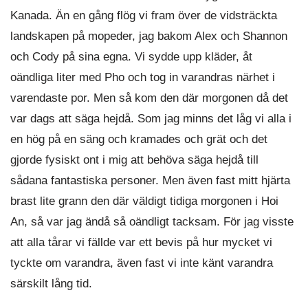
Kanada. Än en gång flög vi fram över de vidsträckta
landskapen på mopeder, jag bakom Alex och Shannon
och Cody på sina egna. Vi sydde upp kläder, åt
oändliga liter med Pho och tog in varandras närhet i
varendaste por. Men så kom den där morgonen då det
var dags att säga hejdå. Som jag minns det låg vi alla i
en hög på en säng och kramades och grät och det
gjorde fysiskt ont i mig att behöva säga hejdå till
sådana fantastiska personer. Men även fast mitt hjärta
brast lite grann den där väldigt tidiga morgonen i Hoi
An, så var jag ändå så oändligt tacksam. För jag visste
att alla tårar vi fällde var ett bevis på hur mycket vi
tyckte om varandra, även fast vi inte känt varandra
särskilt lång tid.