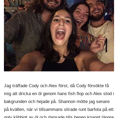
Jag träffade Cody och Alex först, då Cody försökte få
mig att dricka en öl genom hans fish flop och Alex stod i
bakgrunden och hejade på. Shannon mötte jag senare
på kvällen, när vi tillsammans slirade runt barfota på ett
golv klibbigt av öl och dansade tills benen knappt längre