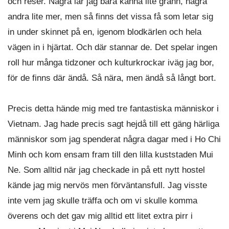
och reser. Några lär jag bara känna lite grann, några
andra lite mer, men så finns det vissa få som letar sig
in under skinnet på en, igenom blodkärlen och hela
vägen in i hjärtat. Och där stannar de. Det spelar ingen
roll hur många tidzoner och kulturkrockar iväg jag bor,
för de finns där ändå. Så nära, men ändå så långt bort.
Precis detta hände mig med tre fantastiska människor i
Vietnam. Jag hade precis sagt hejdå till ett gäng härliga
människor som jag spenderat några dagar med i Ho Chi
Minh och kom ensam fram till den lilla kuststaden Mui
Ne. Som alltid när jag checkade in på ett nytt hostel
kände jag mig nervös men förväntansfull. Jag visste
inte vem jag skulle träffa och om vi skulle komma
överens och det gav mig alltid ett litet extra pirr i