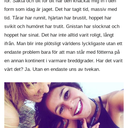
för. Sakta och bit för bit har den knackat mig in i den
form som idag är jaget. Det har tagit tid, massiv med
tid. Tårar har runnit, hjärtan har brustit, hoppet har
svikit och humöret har trutit. Gnistan har slocknat och
hoppet har sinat. Det har inte alltid varit roligt, långt
ifrån. Man blir inte plötsligt världens lyckligaste utan ett
endaste problem bara för att man står med fötterna på
en annan kontinent i varmare breddgrader. Har det varit
värt det? Ja. Utan en endaste uns av tvekan.