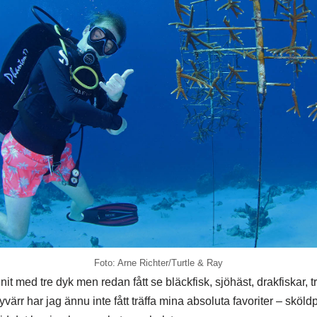
Foto: Arne Richter/Turtle & Ray
it med tre dyk men redan fått se bläckfisk, sjöhäst, drakfiskar, t
Tyvärr har jag ännu inte fått träffa mina absoluta favoriter – sköl