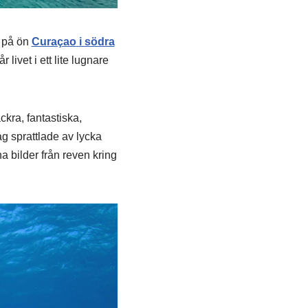
u på ön
Curaçao
i södra
livet i ett lite lugnare
ckra, fantastiska,
ag sprattlade av lycka
na bilder från reven kring