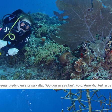
serar bredvid en stor så kallad ”Gorgonian sea fan”. Foto: Arne Richter/Turtl