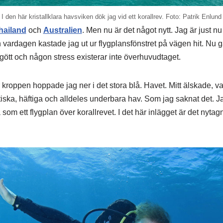
I den här kristallklara havsviken dök jag vid ett korallrev. Foto: Patrik Enlund
hailand
och
Australien
. Men nu är det något nytt. Jag är just n
 vardagen kastade jag ut ur flygplansfönstret på vägen hit. Nu går 
gött och någon stress existerar inte överhuvudtaget.
r kroppen hoppade jag ner i det stora blå. Havet. Mitt älskade, va
tiska, häftiga och alldeles underbara hav. Som jag saknat det. J
da som ett flygplan över korallrevet. I det här inlägget är det nytag