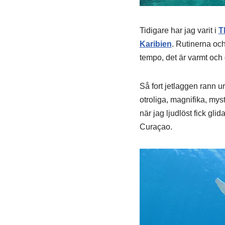
Tidigare har jag varit i
T
Karibien
. Rutinerna och
tempo, det är varmt och 
Så fort jetlaggen rann u
otroliga, magnifika, mys
när jag ljudlöst fick gli
Curaçao.