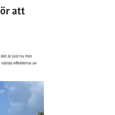
för att
 det är just nu min
e värsta effekterna av