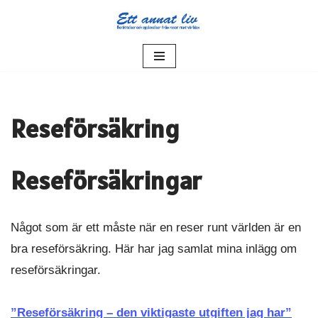
Hoppa
till
innehåll
Reseförsäkring
Reseförsäkringar
Något som är ett måste när en reser runt världen är en
bra reseförsäkring. Här har jag samlat mina inlägg om
reseförsäkringar.
”Reseförsäkring – den viktigaste utgiften jag har”