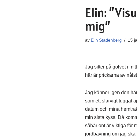
Elin: ”Vi
mig”
av
Elin Stadenberg
15 j
Jag sitter på golvet i mi
här är prickarna av nålst
Jag känner igen den här 
som ett slarvigt tuggat ä
datum och mina hemtrakte
min sista kyss. Då komm
såhär ont är viktiga för 
jordbävning om jag ska lä