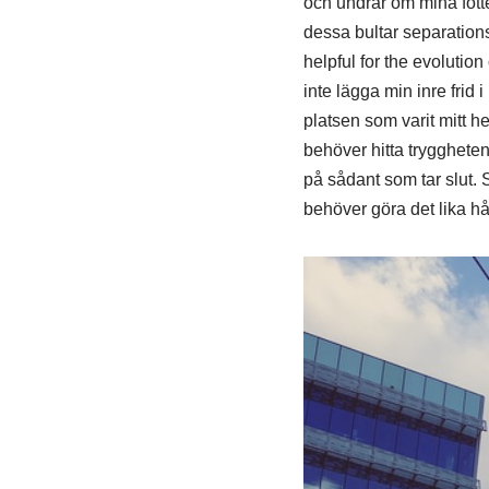
och undrar om mina fött
dessa bultar separations
helpful for the evolution
inte lägga min inre frid
platsen som varit mitt he
behöver hitta tryggheten 
på sådant som tar slut. 
behöver göra det lika hå