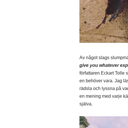
Av något slags slumpmäs
give you whatever expe
författaren Eckart Tolle 
en behöver vara. Jag lä
rädsla och lyssna på vad
en mening med varje käns
själva.