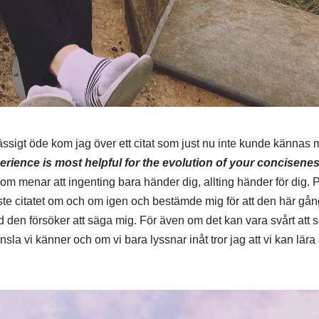
sigt öde kom jag över ett citat som just nu inte kunde kännas m
rience is most helpful for the evolution of your concisene
som menar att ingenting bara händer dig, allting händer för dig. På
ste citatet om och om igen och bestämde mig för att den här gå
 den försöker att säga mig. För även om det kan vara svårt att s
la vi känner och om vi bara lyssnar inåt tror jag att vi kan lär