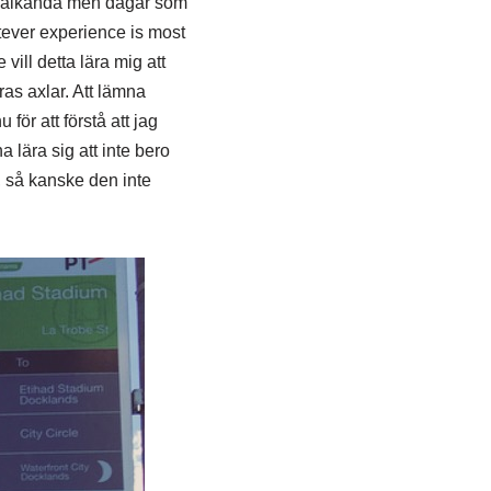
å välkända men dagar som
atever experience is most
vill detta lära mig att
ras axlar. Att lämna
för att förstå att jag
 lära sig att inte bero
, så kanske den inte