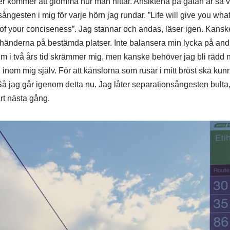
er kommer att glömma hur man hittar. Ansiktena på gatan är s
ångesten i mig för varje hörn jag rundar. ”Life will give you wh
 of your conciseness”. Jag stannar och andas, läser igen. Kanske 
 i händerna på bestämda platser. Inte balansera min lycka på and
m i två års tid skrämmer mig, men kanske behöver jag bli rädd nu 
inom mig själv. För att känslorna som rusar i mitt bröst ska kunna
Så jag går igenom detta nu. Jag låter separationsångesten bulta
rt nästa gång.