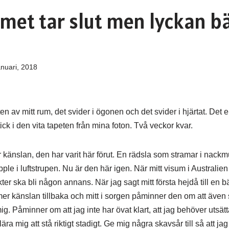
sumet tar slut men lyckan b
anuari, 2018
tten av mitt rum, det svider i ögonen och det svider i hjärtat. Det 
ick i den vita tapeten från mina foton. Två veckor kvar.
känslan, den har varit här förut. En rädsla som stramar i nackm
pple i luftstrupen. Nu är den här igen. När mitt visum i Australien 
r ska bli någon annans. När jag sagt mitt första hejdå till en bä
er känslan tillbaka och mitt i sorgen påminner den om att även 
mig. Påminner om att jag inte har övat klart, att jag behöver utsät
ra mig att stå riktigt stadigt. Ge mig några skavsår till så att j