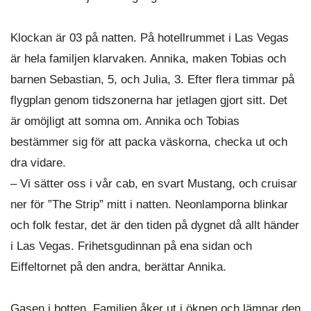
Klockan är 03 på natten. På hotellrummet i Las Vegas
är hela familjen klarvaken. Annika, maken Tobias och
barnen Sebastian, 5, och Julia, 3. Efter flera timmar på
flygplan genom tidszonerna har jetlagen gjort sitt. Det
är omöjligt att somna om. Annika och Tobias
bestämmer sig för att packa väskorna, checka ut och
dra vidare.
– Vi sätter oss i vår cab, en svart Mustang, och cruisar
ner för ”The Strip” mitt i natten. Neonlamporna blinkar
och folk festar, det är den tiden på dygnet då allt händer
i Las Vegas. Frihetsgudinnan på ena sidan och
Eiffeltornet på den andra, berättar Annika.
Gasen i botten. Familjen åker ut i öknen och lämnar den