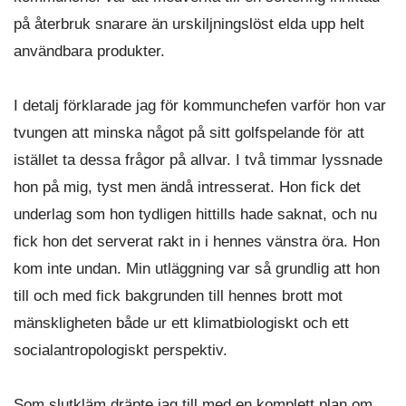
på återbruk snarare än urskiljningslöst elda upp helt
användbara produkter.
I detalj förklarade jag för kommunchefen varför hon var
tvungen att minska något på sitt golfspelande för att
istället ta dessa frågor på allvar. I två timmar lyssnade
hon på mig, tyst men ändå intresserat. Hon fick det
underlag som hon tydligen hittills hade saknat, och nu
fick hon det serverat rakt in i hennes vänstra öra. Hon
kom inte undan. Min utläggning var så grundlig att hon
till och med fick bakgrunden till hennes brott mot
mänskligheten både ur ett klimatbiologiskt och ett
socialantropologiskt perspektiv.
Som slutkläm dräpte jag till med en komplett plan om