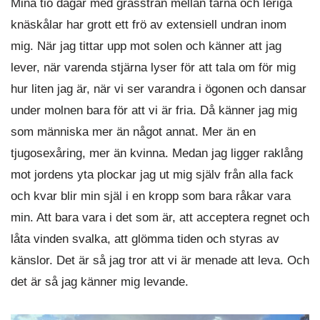
Mina tio dagar med grässtrån mellan tårna och leriga
knäskålar har grott ett frö av extensiell undran inom
mig. När jag tittar upp mot solen och känner att jag
lever, när varenda stjärna lyser för att tala om för mig
hur liten jag är, när vi ser varandra i ögonen och dansar
under molnen bara för att vi är fria. Då känner jag mig
som människa mer än något annat. Mer än en
tjugosexåring, mer än kvinna. Medan jag ligger raklång
mot jordens yta plockar jag ut mig själv från alla fack
och kvar blir min själ i en kropp som bara råkar vara
min. Att bara vara i det som är, att acceptera regnet och
låta vinden svalka, att glömma tiden och styras av
känslor. Det är så jag tror att vi är menade att leva. Och
det är så jag känner mig levande.