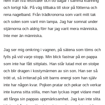
hem från två festivaler och tio dagar i samma klänning
och lortigt hår. På väg tillbaka till skor på fötterna och
rena nagelband. Från trädkronorna som varit mitt tak
och solen som varit min lampa. Jag har somnat under
stjärnorna och aldrig förr har jag varit mera människa.
Inte mer än människa.
Jag ser mig omkring i vagnen, på sätena som töms och
fylls på vid varje stopp. Min blick fastnar på en pappa
som inte har fått sittplats. Han står lutad mot en stolpe
och blir dragen i kostymärmen av sin son. Han ser så
trött ut, så irriterad på sitt barns energi som han själv
inte har någon kvar. Pojken pratar och pekar och verkar
inte kunna sitta stilla, men han lyckas inget vidare med
att fånga sin pappas uppmärksamhet. Jag kan inte slita