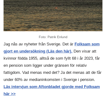
Foto: Patrik Enlund
Jag nås av nyheter från Sverige. Det är
Folksam som
gjort en undersökning (Läs den här).
Den visar att
kvinnor födda 1955, alltså de som fyllt 68 i år 2023, får
en pension som ligger under gränsen för relativ
fattigdom. Vad menas med det? Ja det menas att de får
under 60% av medianinkomsten i Sverige i pension.
Läs intervjun som Aftonbladet gjorde med Folksam
här >>