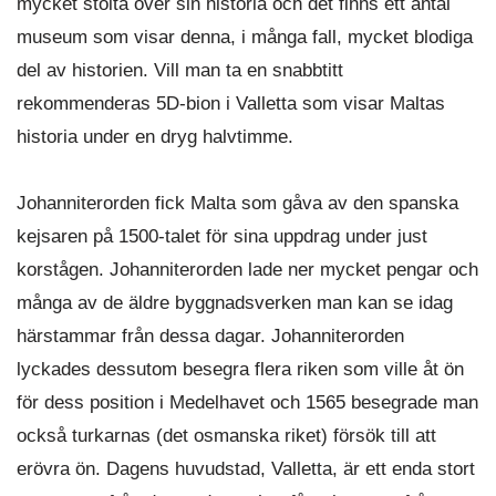
mycket stolta över sin historia och det finns ett antal
museum som visar denna, i många fall, mycket blodiga
del av historien. Vill man ta en snabbtitt
rekommenderas 5D-bion i Valletta som visar Maltas
historia under en dryg halvtimme.
Johanniterorden fick Malta som gåva av den spanska
kejsaren på 1500-talet för sina uppdrag under just
korstågen. Johanniterorden lade ner mycket pengar och
många av de äldre byggnadsverken man kan se idag
härstammar från dessa dagar. Johanniterorden
lyckades dessutom besegra flera riken som ville åt ön
för dess position i Medelhavet och 1565 besegrade man
också turkarnas (det osmanska riket) försök till att
erövra ön. Dagens huvudstad, Valletta, är ett enda stort