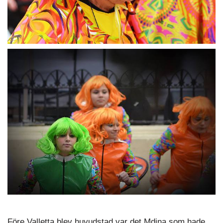
Före Valletta blev huvudstad var det Mdina som hade