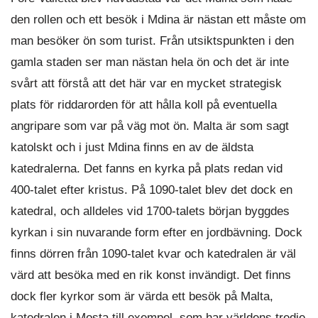
den rollen och ett besök i Mdina är nästan ett måste om
man besöker ön som turist. Från utsiktspunkten i den
gamla staden ser man nästan hela ön och det är inte
svårt att förstå att det här var en mycket strategisk
plats för riddarorden för att hålla koll på eventuella
angripare som var på väg mot ön. Malta är som sagt
katolskt och i just Mdina finns en av de äldsta
katedralerna. Det fanns en kyrka på plats redan vid
400-talet efter kristus. På 1090-talet blev det dock en
katedral, och alldeles vid 1700-talets början byggdes
kyrkan i sin nuvarande form efter en jordbävning. Dock
finns dörren från 1090-talet kvar och katedralen är väl
värd att besöka med en rik konst invändigt. Det finns
dock fler kyrkor som är värda ett besök på Malta,
katedralen i Mosta till exempel, som har världens tredje