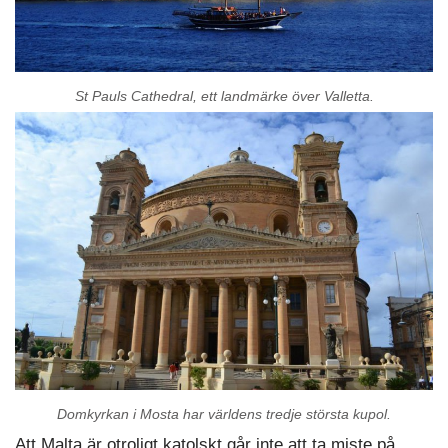
St Pauls Cathedral, ett landmärke över Valletta.
Domkyrkan i Mosta har världens tredje största kupol.
Att Malta är otroligt katolskt går inte att ta miste på.