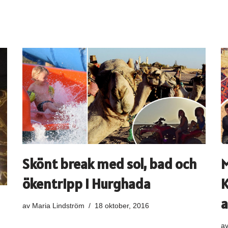
Skönt break med sol, bad och
M
ökentripp i Hurghada
K
a
av
Maria Lindström
18 oktober, 2016
a