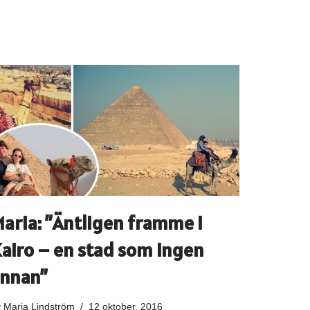
aria: ”Äntligen framme i
airo – en stad som ingen
nnan”
v
Maria Lindström
12 oktober, 2016