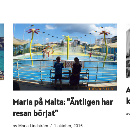
A
k
Maria på Malta: ”Äntligen har
resan börjat”
a
av
Maria Lindström
1 oktober, 2016