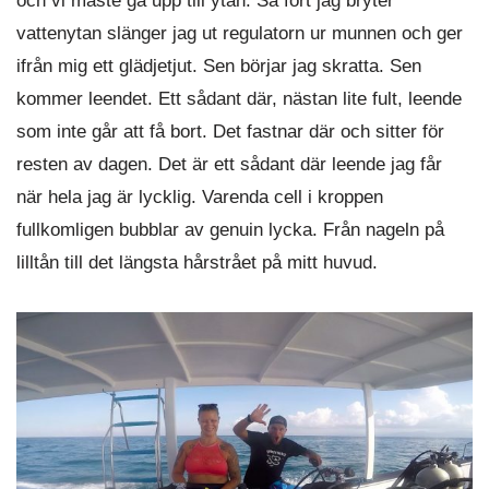
och vi måste gå upp till ytan. Så fort jag bryter
vattenytan slänger jag ut regulatorn ur munnen och ger
ifrån mig ett glädjetjut. Sen börjar jag skratta. Sen
kommer leendet. Ett sådant där, nästan lite fult, leende
som inte går att få bort. Det fastnar där och sitter för
resten av dagen. Det är ett sådant där leende jag får
när hela jag är lycklig. Varenda cell i kroppen
fullkomligen bubblar av genuin lycka. Från nageln på
lilltån till det längsta hårstrået på mitt huvud.