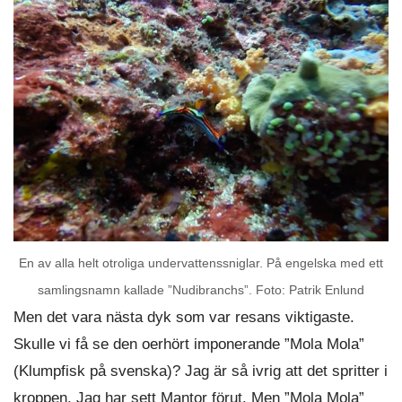
En av alla helt otroliga undervattenssniglar. På engelska med ett
samlingsnamn kallade ”Nudibranchs”. Foto: Patrik Enlund
Men det vara nästa dyk som var resans viktigaste.
Skulle vi få se den oerhört imponerande ”Mola Mola”
(Klumpfisk på svenska)? Jag är så ivrig att det spritter i
kroppen. Jag har sett Mantor förut. Men ”Mola Mola”