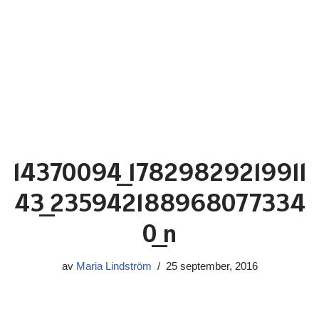
14370094_17829829219911
43_235942188968077334
0_n
av
Maria Lindström
25 september, 2016