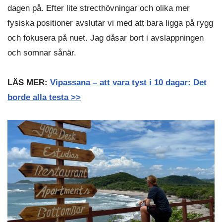
dagen på. Efter lite strecthövningar och olika mer
fysiska positioner avslutar vi med att bara ligga på rygg
och fokusera på nuet. Jag dåsar bort i avslappningen
och somnar sånär.
LÄS MER:
Vipassana – att vara tyst i 10 dagar: Det
borde alla testa >>