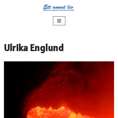
Hoppa
till
innehåll
Ulrika Englund