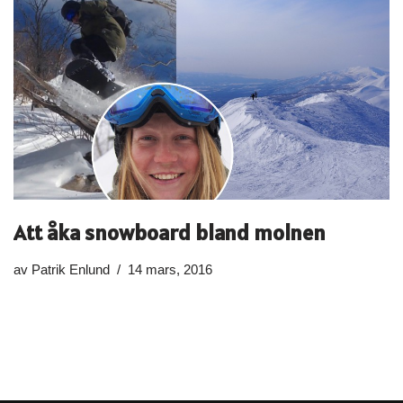
Att åka snowboard bland molnen
av
Patrik Enlund
14 mars, 2016