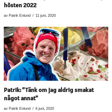
hösten 2022
av
Patrik Enlund
11 juni, 2020
Patrik: ”Tänk om jag aldrig smakat
något annat”
av
Patrik Enlund
6 juni, 2020