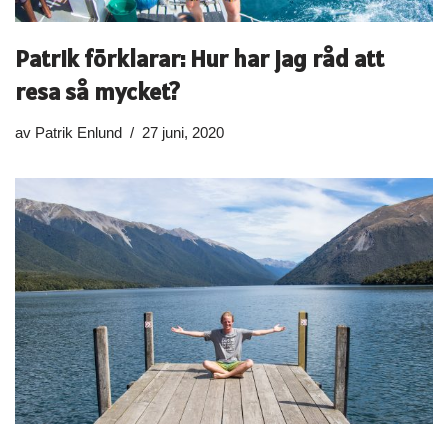
Patrik förklarar: Hur har jag råd att
resa så mycket?
av
Patrik Enlund
27 juni, 2020