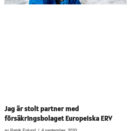
Jag är stolt partner med
försäkringsbolaget Europeiska ERV
av
Patrik Enlund
4 september, 2020