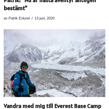
Patrik: ”Nu är nästa äventyr äntligen
bestämt”
av
Patrik Enlund
13 juni, 2020
Vandra med mig till Everest Base Camp